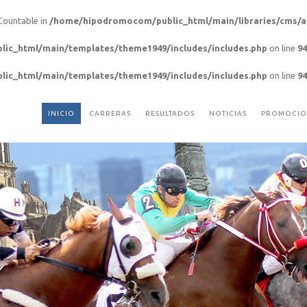
 Countable in
/home/hipodromocom/public_html/main/libraries/cms/a
ic_html/main/templates/theme1949/includes/includes.php
on line
94
ic_html/main/templates/theme1949/includes/includes.php
on line
94
INICIO
CARRERAS
RESULTADOS
NOTICIAS
PROMOCIO